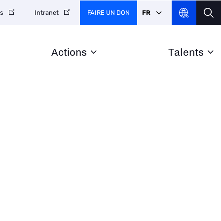
FAIRE UN DON
FR
es
Intranet
Actions
Talents