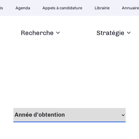
ion
és
Agenda
Appels à candidature
Librairie
Annuair
ire
Recherche
Stratégie