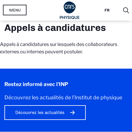
Aller
MENU
FR
au
contenu
Appels à candidatures
principal
Appels à candidatures sur lesquels des collaborateurs
externes ou internes peuvent postuler.
Restez informé avec l'INP
Découvrez les actualités de l’Institut de physique
Découvrez les actualités