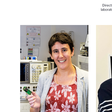
Direc
labora