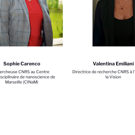
Sophie Carenco
Valentina Emiliani
ercheuse CNRS au Centre
Directrice de recherche CNRS à l'
isciplinaire de nanoscience de
la Vision
Marseille (CINaM)
vos Options
aramètres de confidentialité, en garantissant la conformité