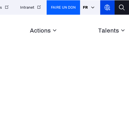
FAIRE UN DON
FR
es
Intranet
Actions
Talents