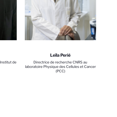
Leïla Perié
Institut de
Directrice de recherche CNRS au
laboratoire Physique des Cellules et Cancer
(PCC)
 avec les réglementations. Personnalisez vos préférences po