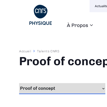
Navigat
Aller
Actualit
seconda
au
contenu
principal
À Propos
Navigation
principale
Fil
Accueil
Talents CNRS
d'Ariane
Proof of conce