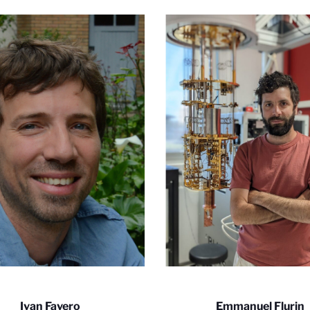
Ivan Favero
Emmanuel Flurin