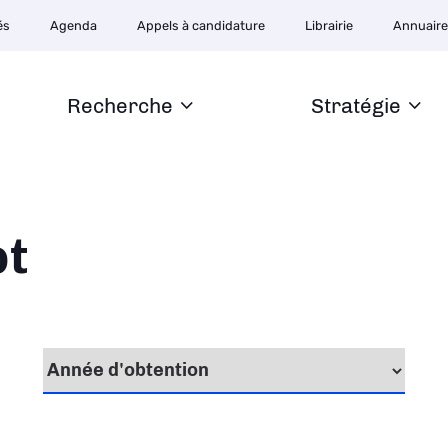
ion
és
Agenda
Appels à candidature
Librairie
Annuair
ire
Recherche
Stratégie
pt