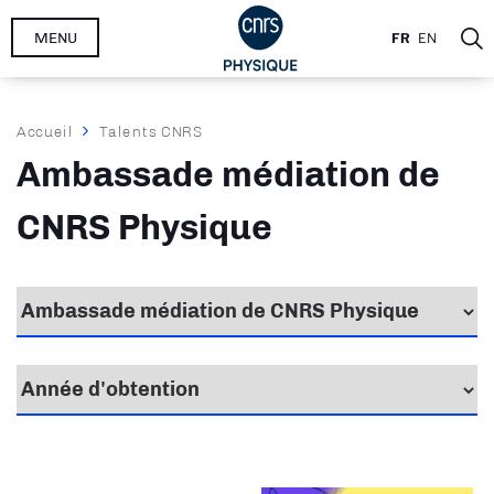
Aller
MENU
FR
EN
au
contenu
principal
Fil
Accueil
Talents CNRS
d'Ariane
Ambassade médiation de
CNRS Physique