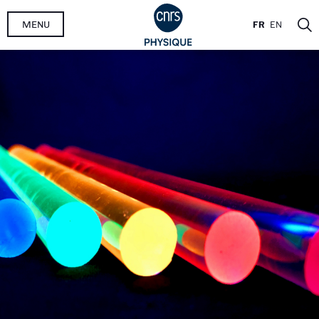
Aller
MENU
FR
EN
au
contenu
principal