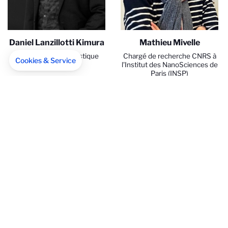
Daniel Lanzillotti Kimura
Mathieu Mivelle
Physique, Nanoacoustique
Chargé de recherche CNRS à
Cookies & Service
l'Institut des NanoSciences de
Paris (INSP)
Axeptio consent
Plateforme de Gestion du Consentement : Personnalisez vo
Notre plateforme vous permet d'adapter et de gérer vos par