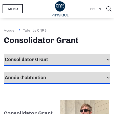
Aller
MENU
FR
EN
au
contenu
principal
Fil
Accueil
Talents CNRS
d'Ariane
Consolidator Grant
Consolidator Grant