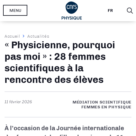
Aller
MENU
FR
au
contenu
principal
Fil
Accueil
Actualités
« Physicienne, pourquoi
d'Ariane
pas moi » : 28 femmes
scientifiques à la
rencontre des élèves
11 février 2026
MÉDIATION SCIENTIFIQUE
FEMMES EN PHYSIQUE
À l’occasion de la Journée internationale