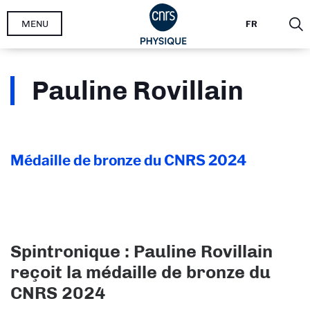
Aller
MENU
FR
au
contenu
principal
Pauline Rovillain
Médaille de bronze du CNRS
2024
Spintronique : Pauline Rovillain
reçoit la médaille de bronze du
CNRS 2024