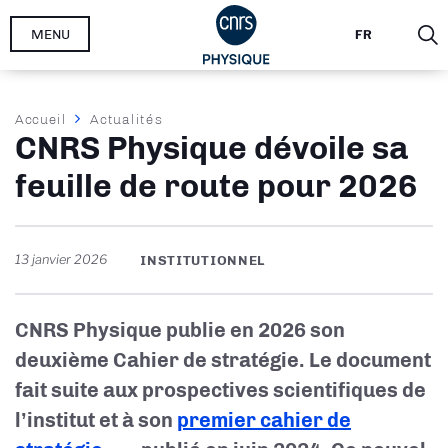
Aller
MENU
FR
au
contenu
principal
Fil
Accueil
Actualités
CNRS Physique dévoile sa
d'Ariane
feuille de route pour 2026
13 janvier 2026
INSTITUTIONNEL
CNRS Physique publie en 2026 son
deuxième Cahier de stratégie. Le document
fait suite aux prospectives scientifiques de
l’institut et à son
premier cahier de