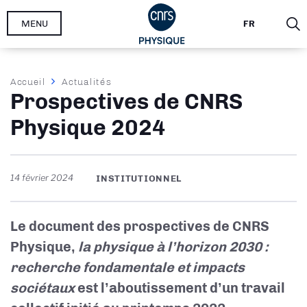
Aller
MENU
FR
au
contenu
principal
Fil
Accueil
Actualités
Prospectives de CNRS
d'Ariane
Physique 2024
14 février 2024
INSTITUTIONNEL
Le document des prospectives de CNRS
Physique,
la physique à l’horizon 2030 :
recherche fondamentale et impacts
sociétaux
est l’aboutissement d’un travail