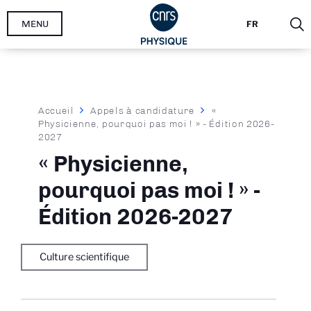
Aller
MENU
FR
au
contenu
principal
Fil
Accueil
Appels à candidature
«
Physicienne, pourquoi pas moi ! » - Édition 2026-
d'Ariane
2027
« Physicienne,
pourquoi pas moi ! » -
Édition 2026-2027
Culture scientifique