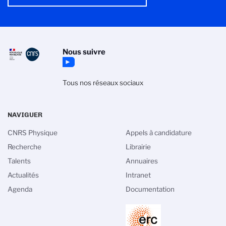
Nous suivre
Tous nos réseaux sociaux
NAVIGUER
CNRS Physique
Appels à candidature
Recherche
Librairie
Talents
Annuaires
n des cookies
Actualités
Intranet
Agenda
Documentation
 de gestion des cookies du CNRS est élaborée en
ec sa mission de recherche scientifique. Ce site
nformation sur les cookies qu’il utilise et le contrôle
nécessaires à son fonctionnement et son