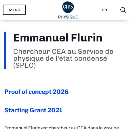
Aller
MENU
FR
au
contenu
principal
Emmanuel Flurin
Chercheur CEA au Service de
physique de l'état condensé
(SPEC)
Proof of concept
2026
Starting Grant
2021
Emmanuel Flurin est chercheur au CEA dans le groupe