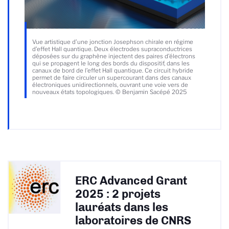
Vue artistique d’une jonction Josephson chirale en régime
d’effet Hall quantique. Deux électrodes supraconductrices
déposées sur du graphène injectent des paires d’électrons
qui se propagent le long des bords du dispositif, dans les
canaux de bord de l’effet Hall quantique. Ce circuit hybride
permet de faire circuler un supercourant dans des canaux
électroniques unidirectionnels, ouvrant une voie vers de
nouveaux états topologiques. © Benjamin Sacépé 2025
ERC Advanced Grant
2025 : 2 projets
lauréats dans les
laboratoires de CNRS