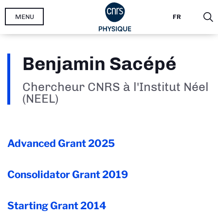
Aller
MENU
FR
au
contenu
principal
Benjamin Sacépé
Chercheur CNRS à l'Institut Néel
(NEEL)
Advanced Grant
2025
Consolidator Grant
2019
Starting Grant
2014