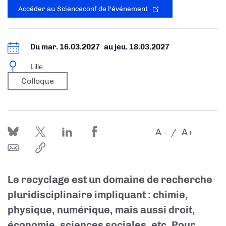
Accéder au Scienceconf de l'événement
Du
mar. 16.03.2027
au
jeu. 18.03.2027
Lille
Colloque
A
A
-
+
Le recyclage est un domaine de recherche
pluridisciplinaire impliquant : chimie,
physique, numérique, mais aussi droit,
économie, sciences sociales, etc. Pour