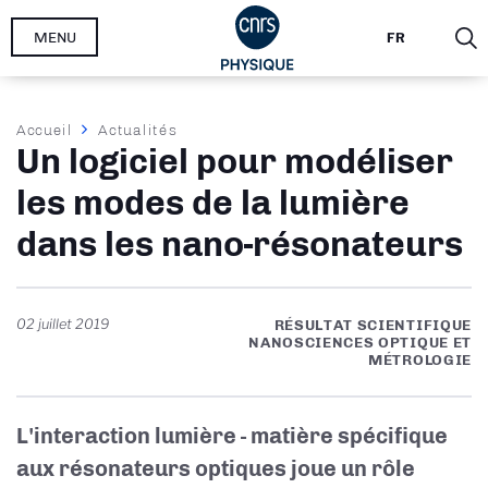
Aller
MENU
FR
au
contenu
principal
Fil
Accueil
Actualités
Un logiciel pour modéliser
d'Ariane
les modes de la lumière
dans les nano-résonateurs
02 juillet 2019
RÉSULTAT SCIENTIFIQUE
NANOSCIENCES OPTIQUE ET
MÉTROLOGIE
L'interaction lumière - matière spécifique
aux résonateurs optiques joue un rôle