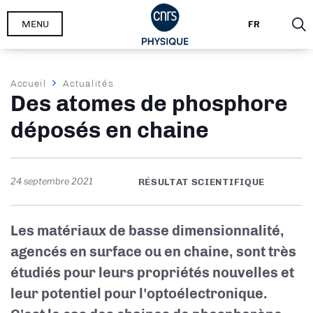
Aller
MENU
FR
au
contenu
principal
Fil
Accueil
Actualités
Des atomes de phosphore
d'Ariane
déposés en chaine
24 septembre 2021
RÉSULTAT SCIENTIFIQUE
Les matériaux de basse dimensionnalité,
agencés en surface ou en chaine, sont très
étudiés pour leurs propriétés nouvelles et
leur potentiel pour l'optoélectronique.