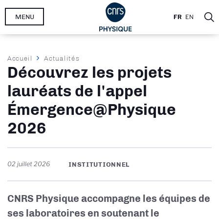
Aller
MENU
FR
EN
au
contenu
principal
Fil
Accueil
Actualités
Découvrez les projets
d'Ariane
lauréats de l'appel
Émergence@Physique
2026
02 juillet 2026
INSTITUTIONNEL
CNRS Physique accompagne les équipes de
ses laboratoires en soutenant le