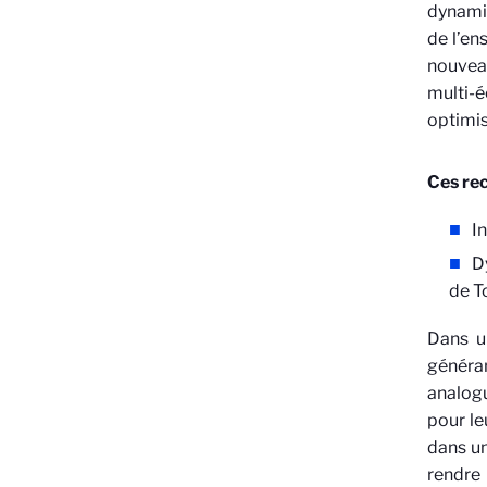
dynamiq
de l’e
nouveau
multi-
optimis
Ces re
I
D
de T
Dans un
généra
analogu
pour le
dans un
rendre