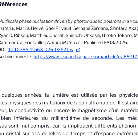
Références
ultiscale phase nucleation driven by photoinduced polarons in a v
aterial
, Marius Hervé, Gaël Privault, Serhane Zerdane, Shintaro Akag
yan D. Ribson, Matthieu Chollet, Shin-ichi Ohkoshi, Hiroko Tokoro, 
ammarata, Eric Collet,
Nature Materials
- Publié le 19/03/2026.
OI :
10.1038/s41563-026-02521-w
rchive ouverte :
https://www.researchsquare.com/article/rs-68717
quelques années, la lumière est utilisée par les physici
tés physiques des matériaux de façon ultra-rapide. Il est ain
eur, la conductivité ou encore le magnétisme d’un matéri
bien inférieures du milliardième de seconde. Les méc
us sont mal compris, car ils impliquent différents phéno
un cristal sur des échelles de temps et d’espace extrême