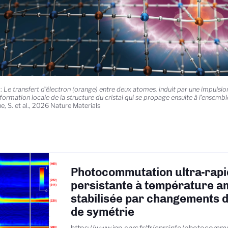
 :
Le transfert d'électron (orange) entre deux atomes, induit par une impulsion
formation locale de la structure du cristal qui se propage ensuite à l’ensembl
e, S. et al., 2026 Nature Materials
Photocommutation ultra-rapi
persistante à température a
stabilisée par changements 
de symétrie