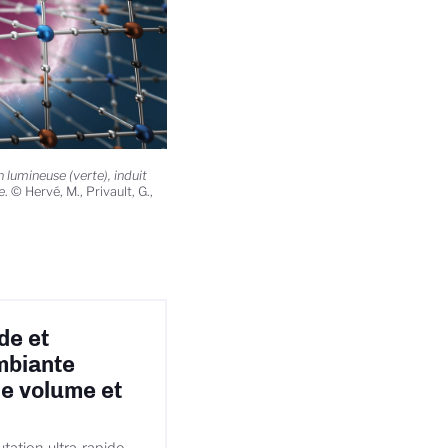
 lumineuse (verte), induit
e
. © Hervé, M., Privault, G.,
de et
mbiante
de volume et