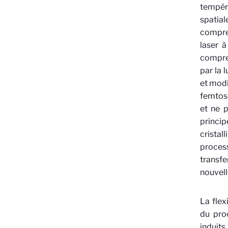
tempér
spatia
compren
laser 
compren
par la 
et modi
femtose
et ne 
princip
cristal
process
transfe
nouvell
La flex
du pro
induits