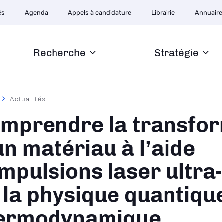
ion
és
Agenda
Appels à candidature
Librairie
Annuair
ire
Recherche
Stratégie
Actualités
ane
mprendre la transfo
un matériau à l’aide
impulsions laser ultra
 la physique quantique
ermodynamique