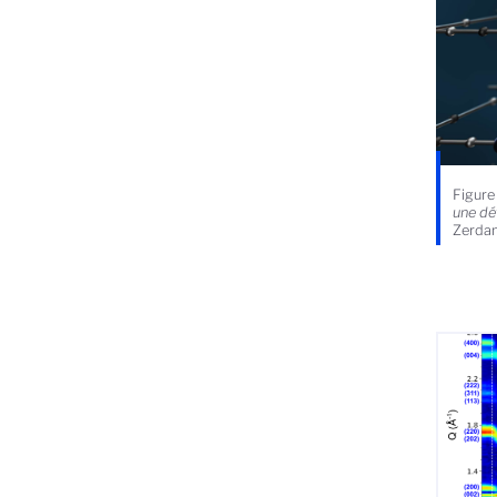
Figure
une dé
Zerdan