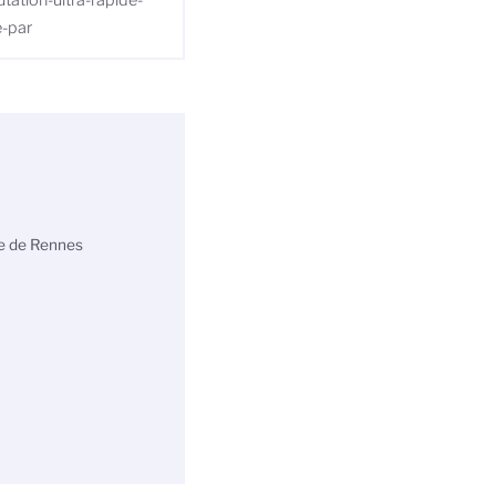
tation-ultra-rapide-
e-par
ue de Rennes