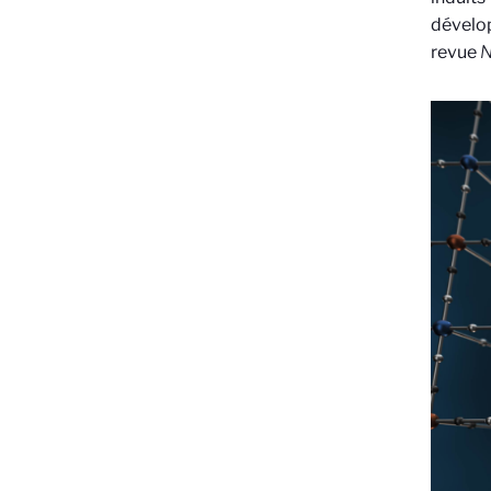
dévelop
revue
N