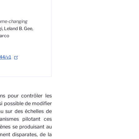
olume-changing
i, Leland B. Gee,
Marco
44/v1
ens pour contrôler les
si possible de modifier
au sur des échelles de
anismes pilotant ces
mènes se produisant au
ment disparates, de la