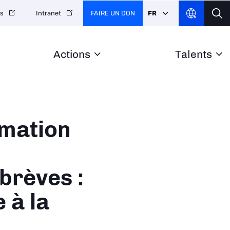
FAIRE UN DON
FR
es
Intranet
Actions
Talents
rmation
-brèves :
 à la