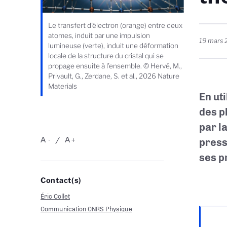
Le transfert d'électron (orange) entre deux
atomes, induit par une impulsion
19 mars
lumineuse (verte), induit une déformation
locale de la structure du cristal qui se
propage ensuite à l’ensemble. © Hervé, M.,
Privault, G., Zerdane, S. et al., 2026 Nature
Materials
En ut
des p
par l
A
A
-
+
press
ses p
Contact(s)
Éric Collet
Communication CNRS Physique