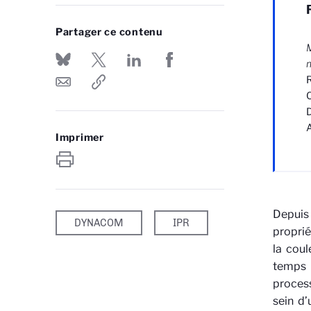
Partager ce contenu
M
m
R
C
D
A
Imprimer
Depuis 
DYNACOM
IPR
proprié
la coul
temps 
process
sein d’