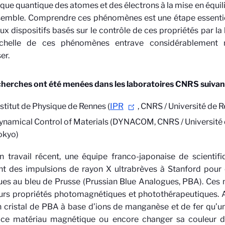
ue quantique des atomes et des électrons à la mise en équ
nsemble. Comprendre ces phénomènes est une étape essentie
x dispositifs basés sur le contrôle de ces propriétés par la 
échelle de ces phénomènes entrave considérablement 
er.
cherches ont été menées dans
les laboratoires CNRS suivan
nstitut de Physique de Rennes (
IPR
, CNRS / Université de 
ynamical Control of Materials (DYNACOM, CNRS / Université d
okyo)
 travail récent, une équipe franco-japonaise de scientifiq
nt des impulsions de rayon X ultrabrèves à Stanford pour 
es au bleu de Prusse (Prussian Blue Analogues, PBA). Ces
urs propriétés photomagnétiques et photothérapeutiques. Ai
 cristal de PBA à base d’ions de manganèse et de fer qu’un
 ce matériau magnétique ou encore changer sa couleur d