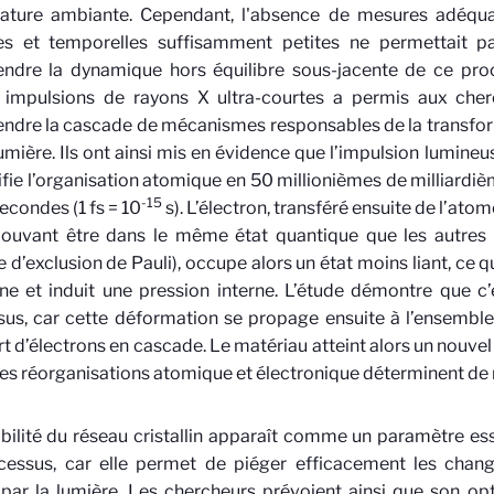
ature ambiante. Cependant, l'absence de mesures adéqua
les et temporelles suffisamment petites ne permettait p
dre la dynamique hors équilibre sous-jacente de ce proce
à impulsions de rayons X ultra-courtes a permis aux cherc
dre la cascade de mécanismes responsables de la transfor
lumière. Ils ont ainsi mis en évidence que l’impulsion lumineu
fie l’organisation atomique en 50 millionièmes de milliardi
-15
condes (1 fs = 10
s). L’électron, transféré ensuite de l’at
pouvant être dans le même état quantique que les autres 
e d’exclusion de Pauli), occupe alors un état moins liant, ce 
line et induit une pression interne. L’étude démontre que c’
us, car cette déformation se propage ensuite à l’ensemble d
rt d’électrons en cascade. Le matériau atteint alors un nouvel 
es réorganisations atomique et électronique déterminent de 
ibilité du réseau cristallin apparaît comme un paramètre esse
cessus, car elle permet de piéger efficacement les chan
 par la lumière. Les chercheurs prévoient ainsi que son op