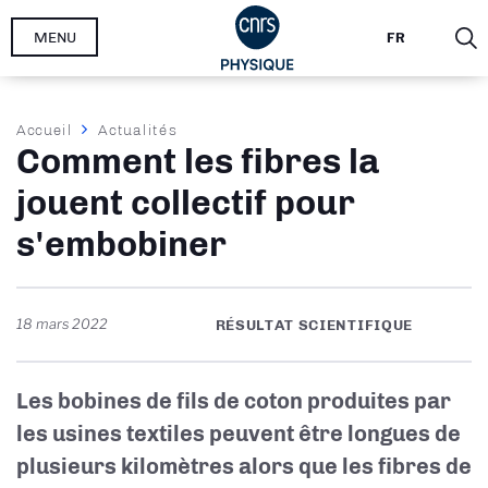
Aller
MENU
FR
au
contenu
principal
Fil
Accueil
Actualités
Comment les fibres la
d'Ariane
jouent collectif pour
s'embobiner
18 mars 2022
RÉSULTAT SCIENTIFIQUE
Les bobines de fils de coton produites par
les usines textiles peuvent être longues de
plusieurs kilomètres alors que les fibres de