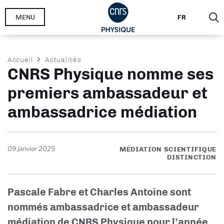
Aller
MENU
FR
au
contenu
principal
Fil
Accueil
Actualités
CNRS Physique nomme ses
d'Ariane
premiers ambassadeur et
ambassadrice médiation
09 janvier 2025
MÉDIATION SCIENTIFIQUE
DISTINCTION
Pascale Fabre et
Charles Antoine sont
nommés ambassadrice et ambassadeur
médiation de CNRS Physique pour l’année