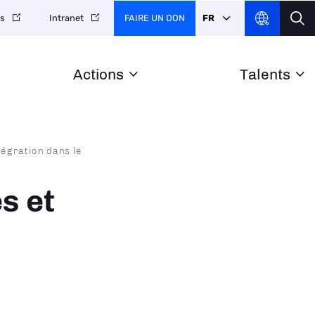
FAIRE UN DON
FR
es
Intranet
Actions
Talents
tégration dans le
s et