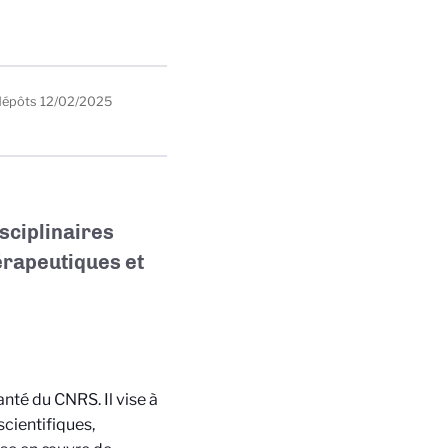
dépôts
12/02/2025
isciplinaires
érapeutiques et
anté du CNRS. Il vise à
cientifiques,