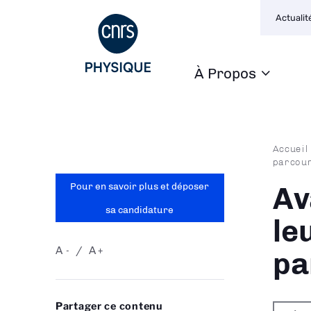
Navigat
Aller
Actualit
seconda
au
contenu
principal
À Propos
Navigation
principale
Fil
Accueil
parcour
d'Ari
Pour en savoir plus et déposer
Av
sa candidature
le
A
A
-
+
pa
Partager ce contenu