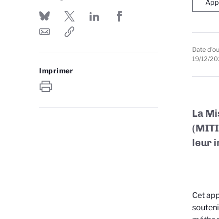
Appe
Date d’o
19/12/20
Imprimer
La Mi
(MITI
leur 
Cet app
souteni