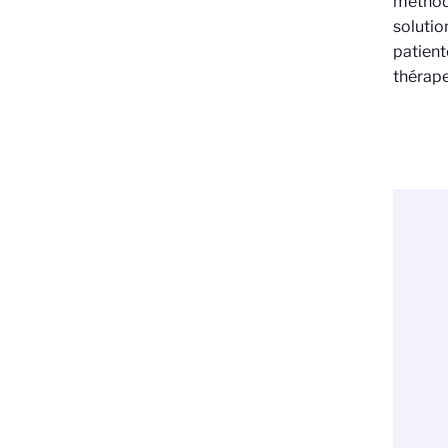
méthodo
solutio
patient
thérape