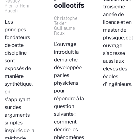
Nassoy
collectifs
Pierre-Henri
troisième
Puech
année de
Christophe
Les
licence et en
Texier
Guillaume
principes
master de
Roux
fondateurs
physique, cet
L'ouvrage
de cette
ouvrage
introduit la
discipline
s’adresse
démarche
sont
aussi aux
développée
exposés de
élèves des
par les
manière
écoles
physiciens
synthétique,
d’ingénieurs.
pour
en
répondre à la
s’appuyant
question
sur des
suivante :
arguments
comment
simples
décrire les
inspirés de la
phénomènes
méthode