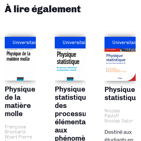
À lire également
Universitaire
Universitaire
Universitaire
Physique
Physique
Physique
de la
statistique,
statistique
matière
des
Nicolas
molle
processus
Pavloff
élémentaires
Nicolas Sator
Françoise
aux
Destiné aux
Brochard-
Wyart Pierre
phénomènes
étudiants en