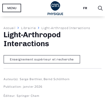
Aller
MENU
FR
au
contenu
principal
Fil
Accueil
Librairie
Light-Arthropod Interactions
Light-Arthropod
d'Ariane
Interactions
Enseignement supérieur et recherche
Auteur(s)
Serge Berthier, Bernd Schöllhorn
Publication
janvier 2026
Éditeur
Springer Cham