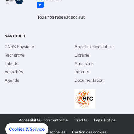
Tous nos réseaux sociaux
NAVIGUER
CNRS Physique
Appels à candidature
Recherche
Librairie
Talents
Annuaires
Actualités
Intranet
Agenda
Documentation
PIED
DE
Accessibilité - non conforme
Crédits
Legal Notice
PAGE
SECONDAIRE
Cookies & Service
Données personnelles
Gestion des cookies