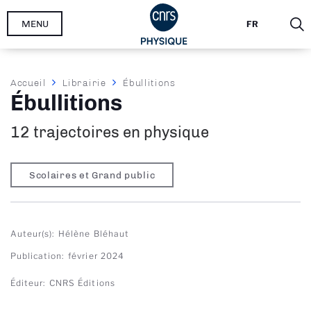
Aller
MENU
FR
au
contenu
principal
Fil
Accueil
Librairie
Ébullitions
Ébullitions
d'Ariane
12 trajectoires en physique
Scolaires et Grand public
Auteur(s)
Hélène Bléhaut
Publication
février 2024
Éditeur
CNRS Éditions