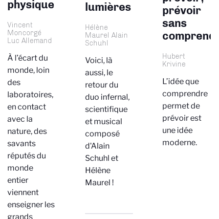
physique
lumières
prévoir
sans
Vincent
Hélène
Moncorgé
comprend
Maurel Alain
Luc Allemand
Schuhl
Hubert
À l’écart du
Voici, là
Krivine
monde, loin
aussi, le
L’idée que
des
retour du
comprendre
laboratoires,
duo infernal,
permet de
en contact
scientifique
prévoir est
avec la
et musical
une idée
nature, des
composé
moderne.
savants
d'Alain
réputés du
Schuhl et
monde
Hélène
entier
Maurel !
viennent
enseigner les
grands