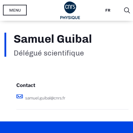
Aller
MENU
FR
au
contenu
principal
Samuel Guibal
Délégué scientifique
Contact
samuel.guibal@cnrs.fr