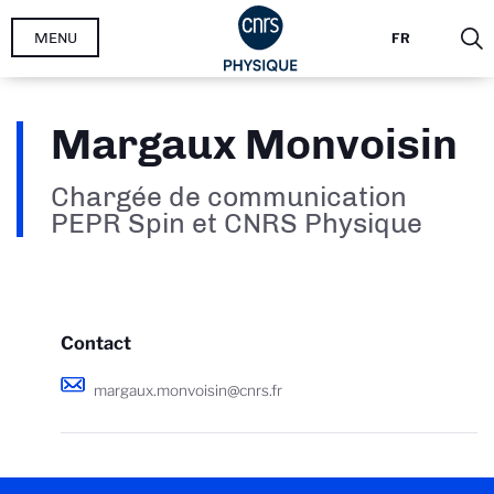
Aller
MENU
FR
au
contenu
principal
Margaux Monvoisin
Chargée de communication
PEPR Spin et CNRS Physique
Contact
margaux.monvoisin@cnrs.fr