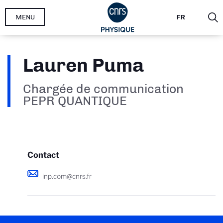
Aller
MENU
FR
au
contenu
principal
Lauren Puma
Chargée de communication
PEPR QUANTIQUE
Contact
inp.com@cnrs.fr