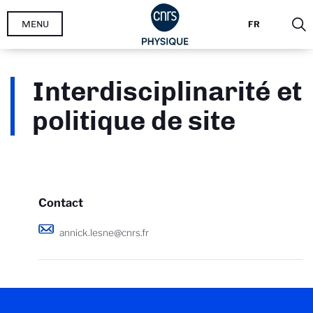
Aller
MENU
FR
au
contenu
principal
Interdisciplinarité et
politique de site
Contact
annick.lesne@cnrs.fr