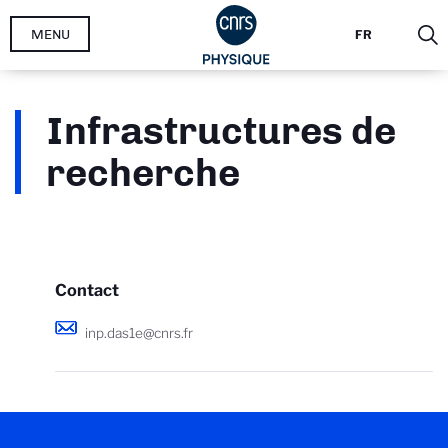
Aller
MENU
FR
au
contenu
principal
Infrastructures de
recherche
Contact
inp.das1e@cnrs.fr