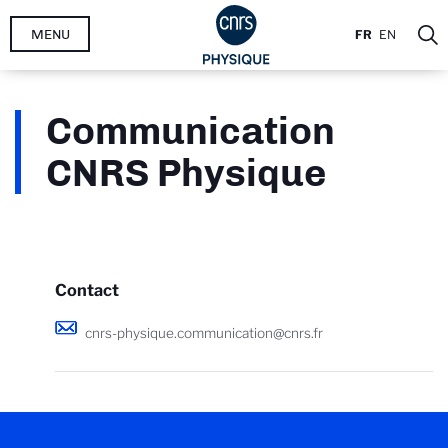
Aller
MENU
FR
EN
au
contenu
principal
Communication
CNRS Physique
Contact
cnrs-physique.communication@cnrs.fr