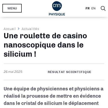
Aller
MENU
FR
EN
au
contenu
principal
Fil
Accueil
Actualités
Une roulette de casino
d'Ariane
nanoscopique dans le
silicium !
26 mai 2025
RÉSULTAT SCIENTIFIQUE
Une équipe de physiciennes et physiciens a
réalisé la prouesse de mettre en évidence
dans le cristal de silicium le déplacement