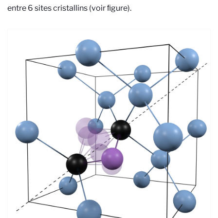
entre 6 sites cristallins (voir ﬁgure).