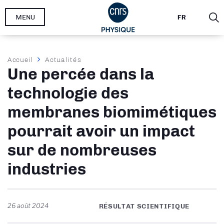
Aller
MENU
FR
au
contenu
principal
Fil
Accueil
Actualités
Une percée dans la
d'Ariane
technologie des
membranes biomimétiques
pourrait avoir un impact
sur de nombreuses
industries
26 août 2024
RÉSULTAT SCIENTIFIQUE