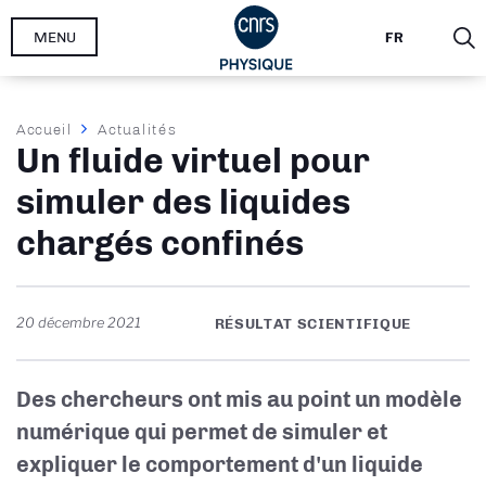
Aller
MENU
FR
au
contenu
principal
Fil
Accueil
Actualités
Un fluide virtuel pour
d'Ariane
simuler des liquides
chargés confinés
20 décembre 2021
RÉSULTAT SCIENTIFIQUE
Des chercheurs ont mis au point un modèle
numérique qui permet de simuler et
expliquer le comportement d'un liquide