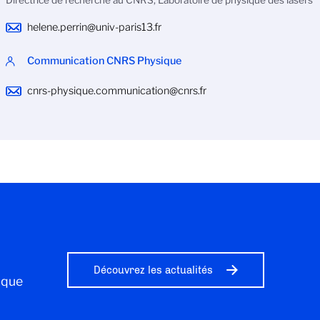
Directrice de recherche au CNRS, Laboratoire de physique des lasers
helene.perrin@univ-paris13.fr
Communication CNRS Physique
cnrs-physique.communication@cnrs.fr
Découvrez les actualités
ique