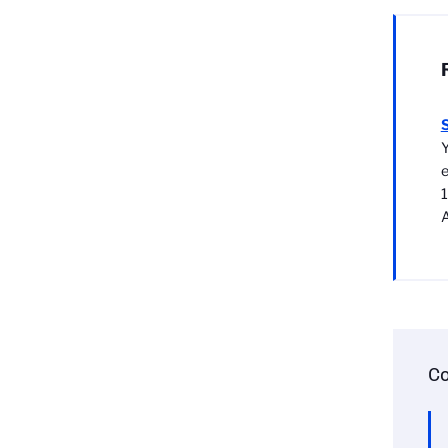
S
Y
e
A
Co