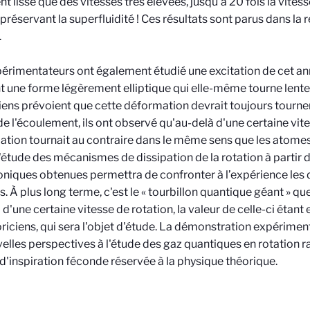
nt lisse que des vitesses très élevées, jusqu'à 20 fois la vitess
 préservant la superfluidité ! Ces résultats sont parus dans la
.
érimentateurs ont également étudié une excitation de cet ann
 une forme légèrement elliptique qui elle-même tourne lente
iens prévoient que cette déformation devrait toujours tourn
 de l'écoulement, ils ont observé qu'au-delà d'une certaine vi
tion tournait au contraire dans le même sens que les atome
l'étude des mécanismes de dissipation de la rotation à partir 
niques obtenues permettra de confronter à l’expérience les d
s. À plus long terme, c'est le « tourbillon quantique géant » qu
 d'une certaine vitesse de rotation, la valeur de celle-ci étan
oriciens, qui sera l'objet d'étude. La démonstration expérimenta
elles perspectives à l'étude des gaz quantiques en rotation r
d'inspiration féconde réservée à la physique théorique.