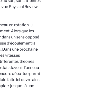
e du son, sont atteintes
 revue Physical Review
eau en rotation lui
ment. Alors que les
er dans un sens opposé
tesse d'écoulement la
s. Dans une prochaine
des vitesses
ifférentes théories
e doit devenir l'anneau
t encore débattue parmi
le faite ici ouvre ainsi
apide, jusque-là une