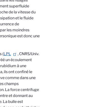
 dans les nuages
ement superfluide
oche de la vitesse du
sipation et le fluide
ccurrence de
par les moindres
personique est donc une
 (
LPL
, CNRS/Univ.
 créé un écoulement
rubidium à une
 ils ont confiné le
rouve comme dans une
Des champs
n. La force centrifuge
centre et donnant au
. La bulle est