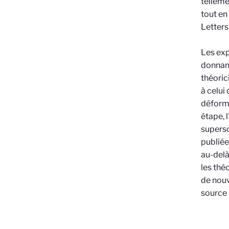
telleme
tout en
Letters
Les exp
donnant
théoric
à celui
déforma
étape, 
superso
publiée
au-delà
les thé
de nouv
source 