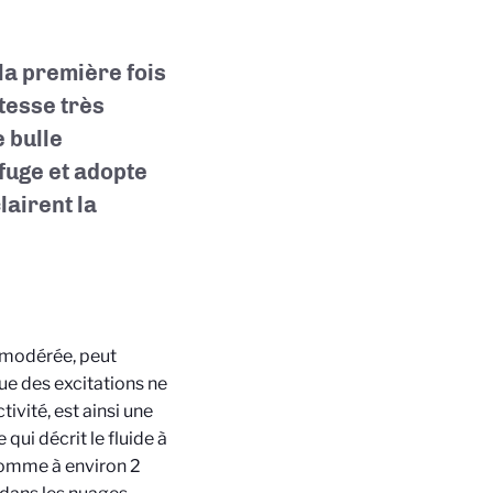
la première fois
tesse très
 bulle
fuge et adopte
airent la
e modérée, peut
que des excitations ne
vité, est ainsi une
ui décrit le fluide à
 comme à environ 2