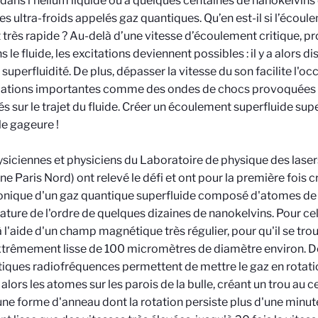
 dans l’hélium liquide ou à quelques centaines de nanokelvins
s ultra-froids appelés gaz quantiques. Qu’en est-il si l’écoul
 très rapide ? Au-delà d’une vitesse d’écoulement critique, pr
 le fluide, les excitations deviennent possibles : il y a alors dis
 superfluidité. De plus, dépasser la vitesse du son facilite l'o
bations importantes comme des ondes de chocs provoquées 
és sur le trajet du fluide. Créer un écoulement superfluide su
le gageure !
siciennes et physiciens du Laboratoire de physique des lasers
e Paris Nord) ont relevé le défi et ont pour la première fois
nique d'un gaz quantique superfluide composé d'atomes de 
ture de l'ordre de quelques dizaines de nanokelvins. Pour cela,
 l'aide d'un champ magnétique très régulier, pour qu'il se t
xtrêmement lisse de 100 micromètres de diamètre environ. 
ques radiofréquences permettent de mettre le gaz en rotatio
alors les atomes sur les parois de la bulle, créant un trou au 
ne forme d'anneau dont la rotation persiste plus d'une minute