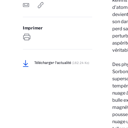
kelvins
d'atome
devient
son dans
Imprimer
perd sa
pertur
aspérit
véritab
Télécharger l'actualité
(162.24 Ko)
Des phy
Sorbonn
superso
tempéra
nuage à
bulle e
magnéti
pousse 
nuage u