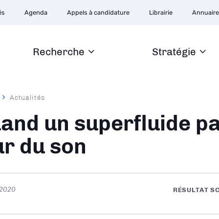
ion
és
Agenda
Appels à candidature
Librairie
Annuair
ire
Recherche
Stratégie
Actualités
ane
and un superfluide pa
r du son
 2020
RÉSULTAT S