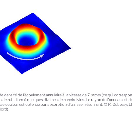
 de densité de l'écoulement annulaire à la vitesse de 7 mm/s (ce qui corresp
 de rubidium à quelques dizaines de nanokelvins. Le rayon de l'anneau est 
sse couleur est obtenue par absorption d'un laser résonnant. © R. Dubessy,
Nord)