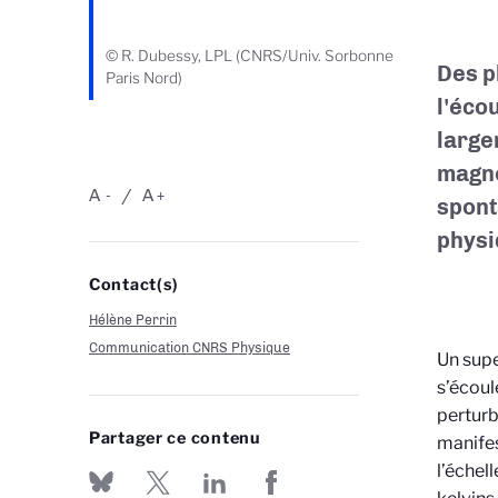
© R. Dubessy, LPL (CNRS/Univ. Sorbonne
Des p
Paris Nord)
l'éco
large
magné
A
A
-
+
spont
physi
Contact(s)
Hélène Perrin
Communication CNRS Physique
Un supe
s’écoul
perturb
Partager ce contenu
manifes
l’échel