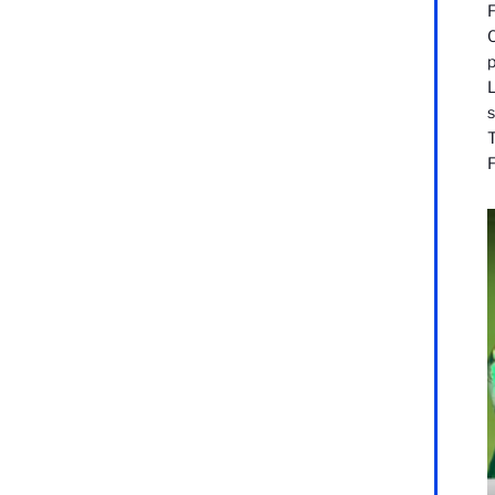
F
C
L
T