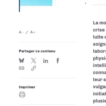
La mo
crise
A
A
-
+
lutte
soign
labor
Partager ce contenu
physi
intell
conna
leur 
vulga
Imprimer
initia
plusi