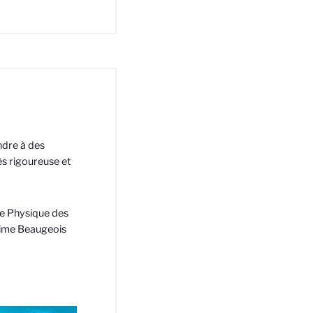
ndre à des
ès rigoureuse et
re Physique des
axime Beaugeois