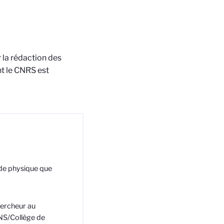
 la rédaction des
t le CNRS est
 de physique que
hercheur au
NS/Collège de