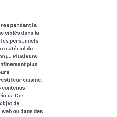
ires pendant la
he ciblés dans la
c les personnels
de matériel de
n)... Plusieurs
onfinement plus
eurs
esti leur cuisine,
s contenus
riées. Ces
’objet de
le web ou dans des