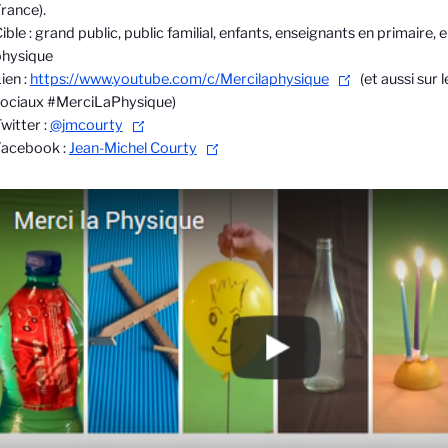
rance).
ible : grand public, public familial, enfants, enseignants en primaire,
physique
ien :
https://www.youtube.com/c/Mercilaphysique
(et aussi sur 
sociaux #MerciLaPhysique)
witter :
@jmcourty
Facebook :
Jean-Michel Courty