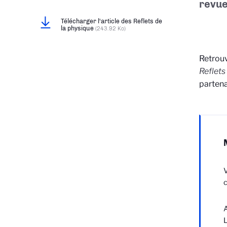
revue
Télécharger l'article des Reflets de
la physique
(243.92 Ko)
Retrouv
Reflets
partena
V
c
A
L