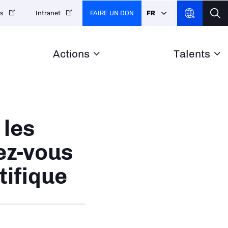
FAIRE UN DON
FR
es
Intranet
Actions
Talents
 les
ez-vous
tifique