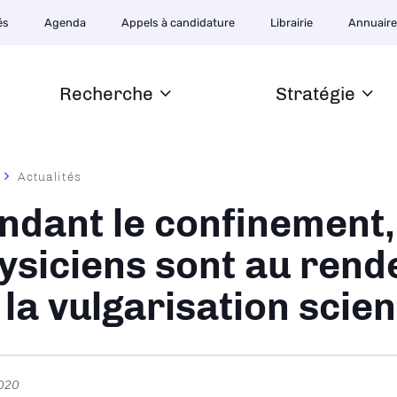
ion
és
Agenda
Appels à candidature
Librairie
Annuair
ire
Recherche
Stratégie
Actualités
ane
ndant le confinement,
ysiciens sont au rend
 la vulgarisation scien
2020