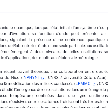
nique quantique, lorsque l'état initial d’un système n'est
ateur d’évolution, sa fonction d’onde peut présenter a
ations, signalant la présence d’une cohérence quantique
tions de Rabi entre les états d'une seule particule aux oscill
tème émergent à deux niveaux, de telles oscillations so
de d'applications, des qubits aux étalons de métrologie.
 récent travail théorique, une collaboration entre des éq
ue de Nice (
INPHYNI
, CNRS / Université Côte d'Azur)
e & modélisation des milieux condensés (
LPMMC
, CNR
a étudié l’émergence de ces oscillations dans un mélange de 
asse température, confinées dans une ligne unidimensi
tions répulsives entre ces atomes froids sont très fortes, le
e s'apparente à celui de voitures coincées dans un emboutei