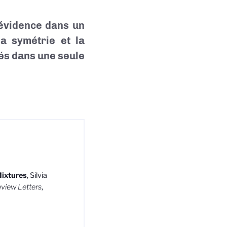
évidence dans un
la symétrie et la
és dans une seule
Mixtures
, Silvia
eview Letters
,