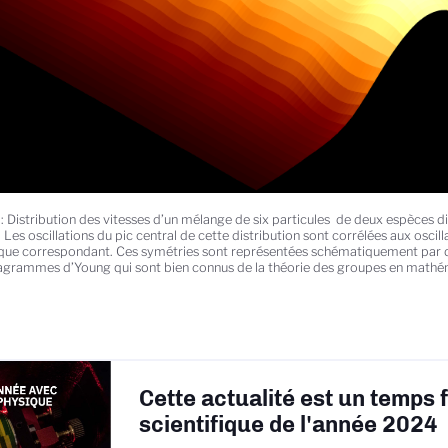
 : Distribution des vitesses d’un mélange de six particules de deux espèces d
Les oscillations du pic central de cette distribution sont corrélées aux oscill
que correspondant. Ces symétries sont représentées schématiquement par 
iagrammes d’Young qui sont bien connus de la théorie des groupes en mathém
Cette actualité est un temps 
scientifique de l'année 2024