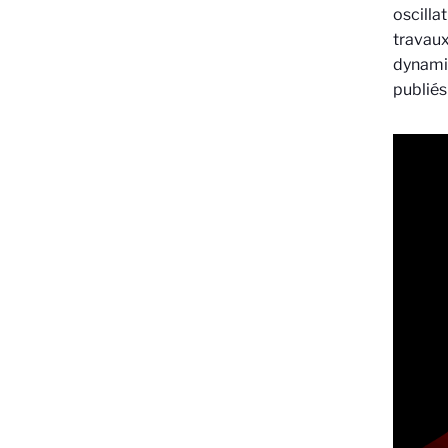
oscilla
travaux
dynami
publiés