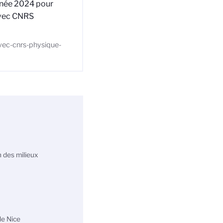
année 2024 pour
avec CNRS
avec-cnrs-physique-
 des milieux
de Nice