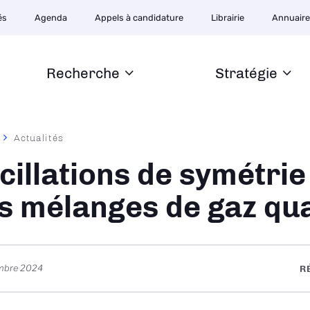
ion
és
Agenda
Appels à candidature
Librairie
Annuair
ire
Recherche
Stratégie
Actualités
ane
cillations de symétrie
s mélanges de gaz qu
mbre 2024
R