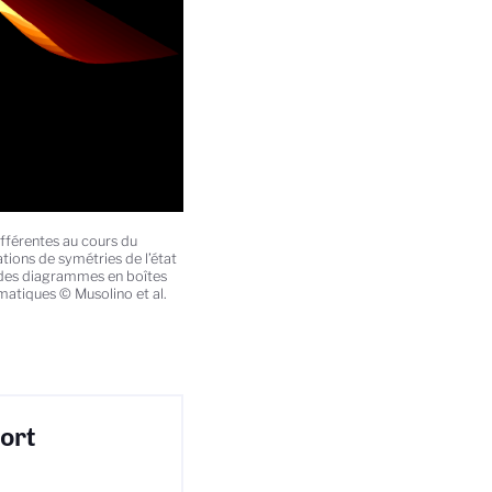
ifférentes au cours du
ations de symétries de l’état
des diagrammes en boîtes
atiques © Musolino et al.
fort