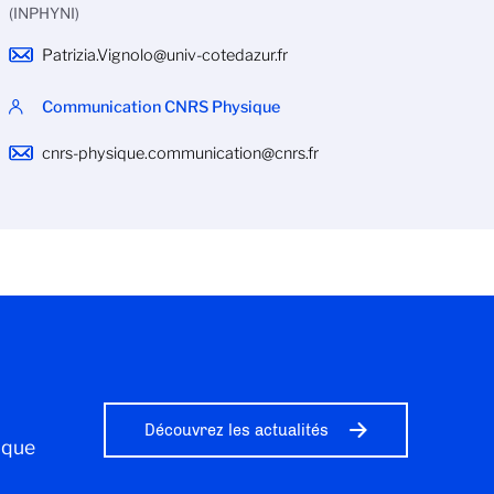
(INPHYNI)
Patrizia.Vignolo@univ-cotedazur.fr
Communication CNRS Physique
cnrs-physique.communication@cnrs.fr
Découvrez les actualités
ique