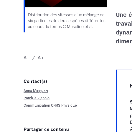
Une é
Distribution des vitesses d’un mélange de
six particules de deux espèces différentes
trava
au cours du temps © Musolino et al.
dynam
dimen
A
A
-
+
Contact(s)
Anna Minguzzi
Patrizia Vignolo
S
Communication CNRS Physique
M
p
D
A
Partager ce contenu