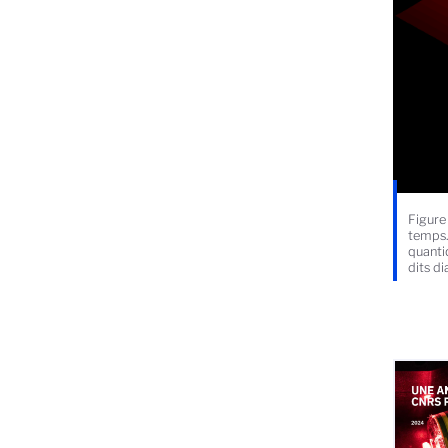
Figure
temps. 
quanti
dits d