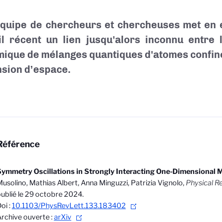
quipe de chercheurs et chercheuses met en 
il récent un lien jusqu'alors inconnu entre 
ique de mélanges quantiques d'atomes confin
sion d’espace.
Référence
ymmetry Oscillations in Strongly Interacting One-Dimensional 
usolino, Mathias Albert, Anna Minguzzi, Patrizia Vignolo,
Physical R
ublié le 29 octobre 2024.
oi :
10.1103/PhysRevLett.133.183402
rchive ouverte :
arXiv