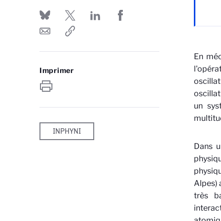
En méca
l'opér
Imprimer
oscill
oscilla
un sys
multitu
INPHYNI
Dans un
physiq
physiqu
Alpes) 
très b
interac
atomiqu