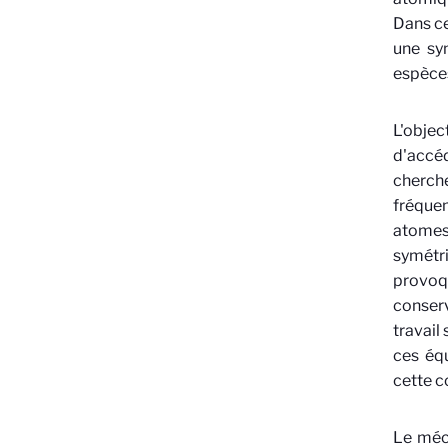
Dans ce
une sy
espèce
L'objec
d'accéd
cherch
fréque
atomes.
symétr
provoqu
conser
travail
ces équ
cette 
Le méca