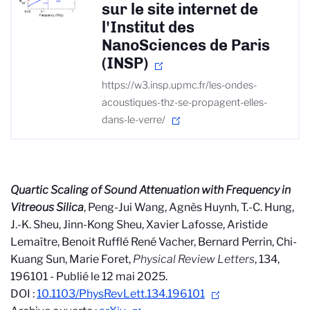
sur le site internet de
l'Institut des
NanoSciences de Paris
(INSP)
https://w3.insp.upmc.fr/les-ondes-
acoustiques-thz-se-propagent-elles-
dans-le-verre/
Quartic Scaling of Sound Attenuation with Frequency in
Vitreous Silica
, Peng-Jui Wang, Agnès Huynh, T.-C. Hung,
J.-K. Sheu, Jinn-Kong Sheu, Xavier Lafosse, Aristide
Lemaître, Benoit Rufflé René Vacher, Bernard Perrin, Chi-
Kuang Sun, Marie Foret,
Physical Review Letters
, 134,
196101 - Publié le 12 mai 2025.
DOI :
10.1103/PhysRevLett.134.196101