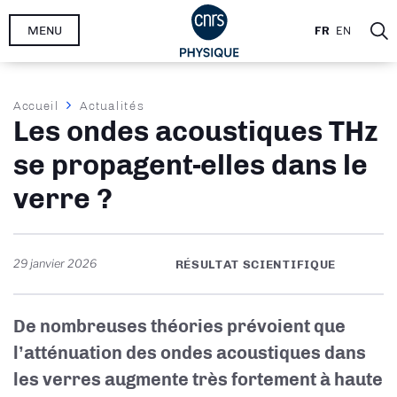
Aller
MENU
FR
EN
au
contenu
principal
Fil
Accueil
Actualités
Les ondes acoustiques THz
d'Ariane
se propagent-elles dans le
verre ?
29 janvier 2026
RÉSULTAT SCIENTIFIQUE
De nombreuses théories prévoient que
l’atténuation des ondes acoustiques dans
les verres augmente très fortement à haute