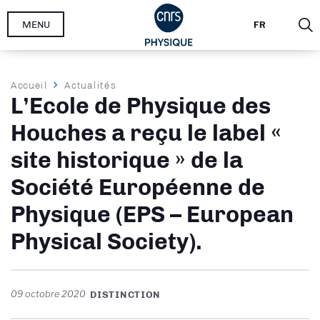
Aller
MENU
FR
au
contenu
principal
Fil
Accueil
Actualités
L’Ecole de Physique des
d'Ariane
Houches a reçu le label «
site historique » de la
Société Européenne de
Physique (EPS – European
Physical Society).
09 octobre 2020
DISTINCTION