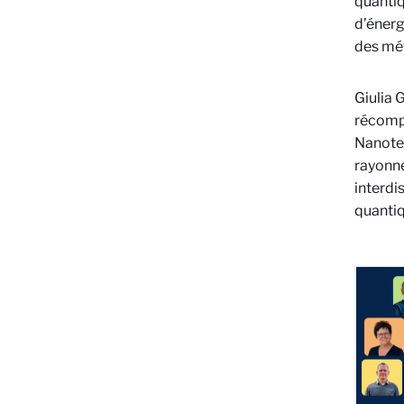
quantiq
d’énerg
des mét
Giulia 
récompe
Nanotec
rayonne
interdi
quantiq