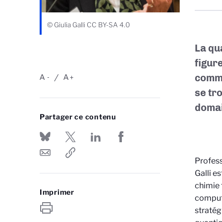
© Giulia Galli CC BY-SA 4.0
La qu
figur
commu
A
A
-
+
se tro
domai
Partager ce contenu
Profess
Galli e
chimie 
Imprimer
computa
stratég