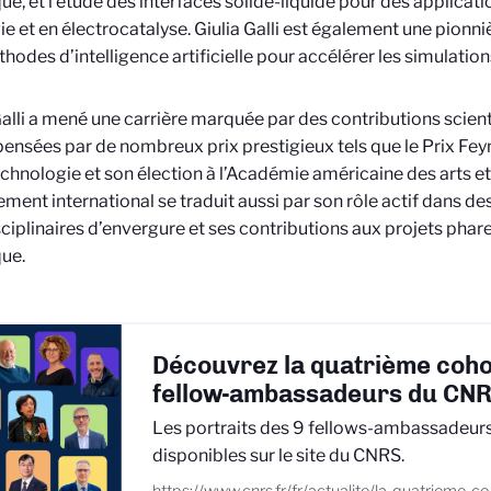
ue, et l’étude des interfaces solide-liquide pour des applicat
ie et en électrocatalyse. Giulia Galli est également une pionni
hodes d’intelligence artificielle pour accélérer les simulatio
Galli a mené une carrière marquée par des contributions scien
nsées par de nombreux prix prestigieux tels que le Prix Fe
hnologie et son élection à l’Académie américaine des arts et
ment international se traduit aussi par son rôle actif dans de
sciplinaires d’envergure et ses contributions aux projets phare
ue.
Découvrez la quatrième coho
fellow-ambassadeurs du CN
Les portraits des 9 fellows-ambassadeu
disponibles sur le site du CNRS.