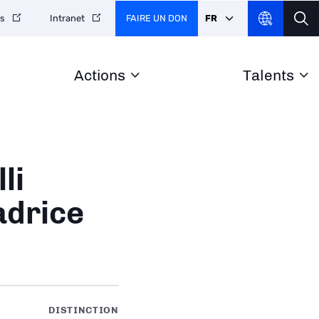
FAIRE UN DON
FR
es
Intranet
Actions
Talents
li
drice
DISTINCTION