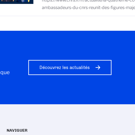
https://www.cnrs.fr/fr/actualite/la-quatrieme-c
ambassadeurs-du-cnrs-reunit-des-figures-maje
Découvrez les actualités
ique
NAVIGUER