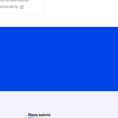
ohorte-des-fellow-
ures-de-la
Nous suivre