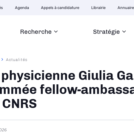
ion
és
Agenda
Appels à candidature
Librairie
Annuair
ire
Recherche
Stratégie
Actualités
ane
 physicienne Giulia Gal
mmée fellow-ambassa
 CNRS
2026