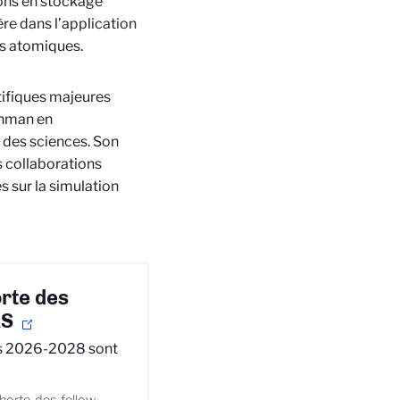
ions en stockage
ère dans l’application
ns atomiques.
tifiques majeures
ynman en
 des sciences.
Son
s collaborations
s sur la simulation
rte des
RS
rs 2026-2028 sont