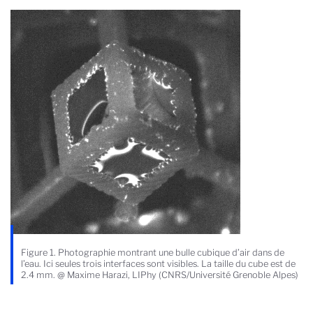
Figure 1. Photographie montrant une bulle cubique d’air dans de
l’eau. Ici seules trois interfaces sont visibles. La taille du cube est de
2.4 mm. @ Maxime Harazi, LIPhy (CNRS/Université Grenoble Alpes)