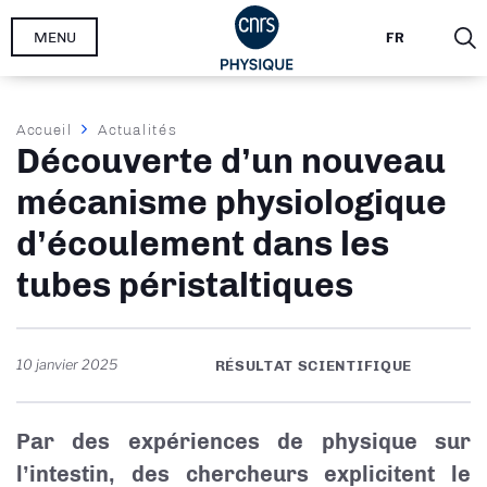
Aller
MENU
FR
au
contenu
principal
Fil
Accueil
Actualités
Découverte d’un nouveau
d'Ariane
mécanisme physiologique
d’écoulement dans les
tubes péristaltiques
10 janvier 2025
RÉSULTAT SCIENTIFIQUE
Par des expériences de physique sur
l’intestin, des chercheurs explicitent le