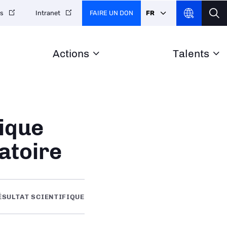
FAIRE UN DON
FR
es
Intranet
Actions
Talents
ique
atoire
ÉSULTAT SCIENTIFIQUE