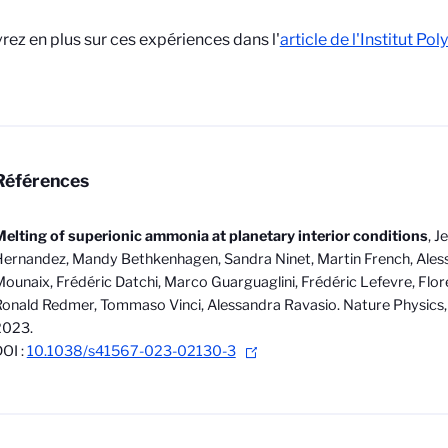
ez en plus sur ces expériences dans l'
article de l'Institut Po
Références
elting of superionic ammonia at planetary interior conditions
, J
ernandez, Mandy Bethkenhagen, Sandra Ninet, Martin French, Ales
ounaix, Frédéric Datchi, Marco Guarguaglini, Frédéric Lefevre, Flore
onald Redmer, Tommaso Vinci, Alessandra Ravasio. Nature Physics, 
2023.
OI :
10.1038/s41567-023-02130-3