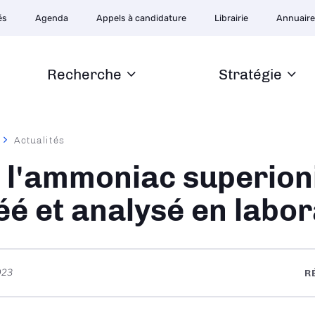
ion
és
Agenda
Appels à candidature
Librairie
Annuair
ire
Recherche
Stratégie
Actualités
ane
 l'ammoniac superion
éé et analysé en labor
023
R