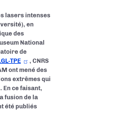
es lasers intenses
versité), en
sique des
Museum National
ratoire de
LGL-TPE
, CNRS
DAM ont mené des
ions extrêmes qui
 En ce faisant,
 fusion de la
t été publiés