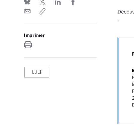
Découvr
.
Imprimer
M
LULI
H
M
R
D