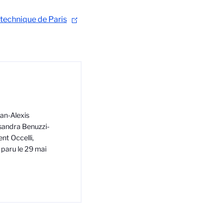
lytechnique de Paris
ean-Alexis
sandra Benuzzi-
nt Occelli,
paru le 29 mai