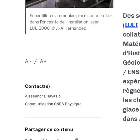
Des s
Échantillon d'ammoniac placé sur une cible
dans l'enceinte de l'installation laser
(
LULI
LULI2000. © J.-A Hernandez
colla
Matér
d'His
A
A
Géolo
-
+
/ ENS
expér
Contact(s)
règne
Alessandra Ravasio
les c
Communication CNRS Physique
glace
dans
Partager ce contenu