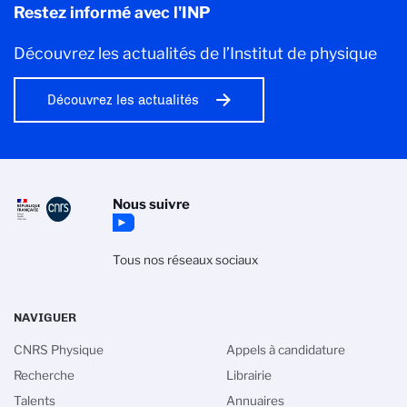
Restez informé avec l'INP
Découvrez les actualités de l’Institut de physique
Découvrez les actualités
Nous suivre
Tous nos réseaux sociaux
NAVIGUER
CNRS Physique
Appels à candidature
Recherche
Librairie
Gestion des cookies
Talents
Annuaires