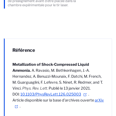
de préalignement avant d’être placée dans la
chambre expérimentale pour le tir laser.
Référence
Metallization of Shock-Compressed Liquid
Ammonia.
A. Ravasio, M. Bethkenhagen, J.-A.
Hernandez, A. Benuzzi-Mounaix, F. Datchi, M. French,
M. Guarguaglini, F. Lefevre, S. Ninet, R. Redmer, and T.
Vinci.
Phys. Rev. Lett.
Publié le 13 janvier 2021.
DOI:
10.1103/PhysRevLett.126.025003
.
Article disponible sur la base d’archives ouverte
arXiv
.