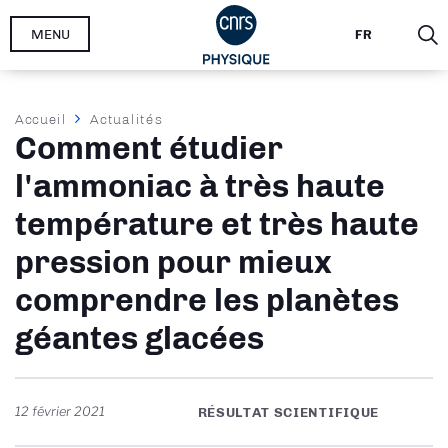
Aller
MENU
FR
au
contenu
principal
Fil
Accueil
Actualités
Comment étudier
d'Ariane
l'ammoniac à très haute
température et très haute
pression pour mieux
comprendre les planètes
géantes glacées
12 février 2021
RÉSULTAT SCIENTIFIQUE