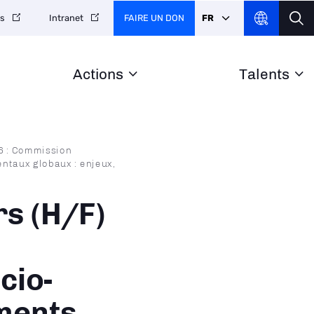
FAIRE UN DON
FR
es
Intranet
Actions
Talents
6 : Commission
ntaux globaux : enjeux,
s (H/F)
cio-
ments