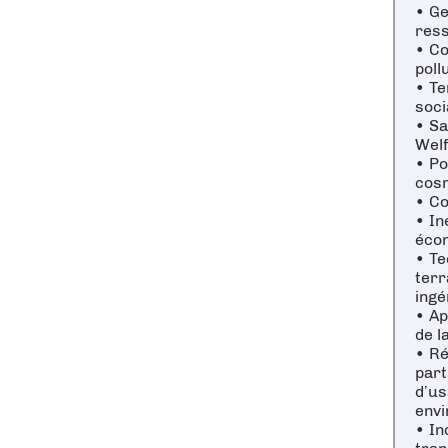
• Ge
ress
• Co
poll
• Te
soci
• Sa
Wel
• Po
cosm
• Co
• In
écon
• Te
terr
ingé
• Ap
de l
• Ré
part
d’us
env
• In