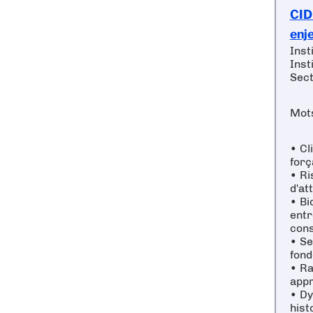
CID
enj
Inst
Inst
Sect
Mots
• Cl
forç
• Ri
d'at
• Bi
entr
cons
• Se
fond
• Ra
appr
• Dy
hist