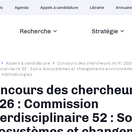
ion
és
Agenda
Appels à candidature
Librairie
Annuair
ire
Recherche
Stratégie
Appels à candidature
Concours des chercheurs (H/F) 202
sciplinaire 52 : Socio-écosystèmes et changements environneme
ane
, méthodologies
ncours des chercheur
26 : Commission
terdisciplinaire 52 : So
osystèmes et change