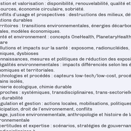
stion et valorisation : disponibilité, renouvelabilité, qualité 
ources, économie circulaire, sobriété.
nflits d’usage et prospectives : destructions des milieux, dé
utions durables
rritoires : transitions environnementales, énergies décarbo
ales, modèles économiques.
nté et environnement : concepts OneHealth, PlanetaryHealth
fare
llutions et impacts sur la santé : exposome, radionucléides
iques, dysbioses
nnaissances, mesures et politiques de réduction des exposi
égalités environnementales : impacts différenciés selon les é
omiques et territoriales.
chnologies et procédés : capteurs low-tech/low-cost, proc
ains isolés,
nierie écologique, chimie durable
proches : systémiques, transdisciplinaires, trans-sectoriell
a durabilité
gulation et gestion : actions locales, mobilisations, politique
icipation, droit de l’environnement, conflits
age, justice environnementale, anthropologie et histoire de
ironnementale
certitudes et expertise : scénarios, stratégies de gouverna