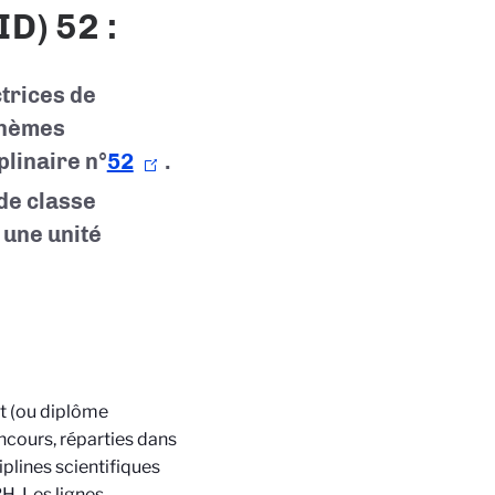
D) 52 :
trices de
thèmes
plinaire n°
52
.
de classe
 une unité
at (ou diplôme
oncours, réparties dans
iplines scientifiques
RH. Les lignes