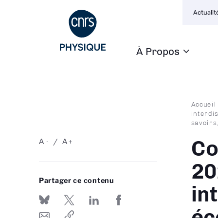
Navigat
Aller
Actualit
seconda
au
contenu
principal
À Propos
Navigation
principale
Fil
Accueil
interdi
d'Ari
savoirs
Co
A
A
-
+
20
Partager ce contenu
in
éc