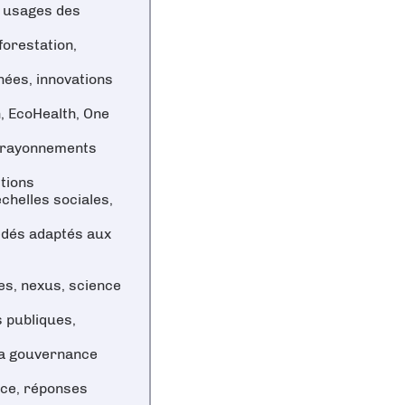
et usages des
forestation,
nées, innovations
, EcoHealth, One
, rayonnements
tions
chelles sociales,
édés adaptés aux
es, nexus, science
s publiques,
 la gouvernance
nce, réponses