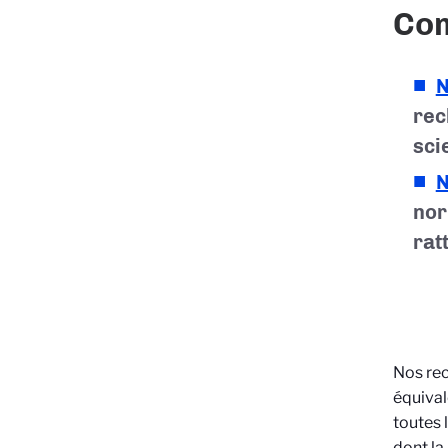
Com
N
rec
sci
N
nor
rat
Nos rec
équival
toutes 
dont la