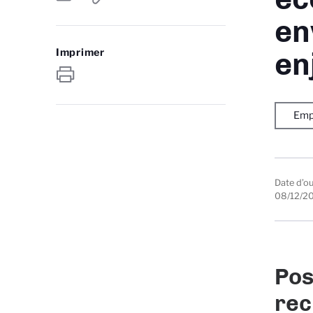
en
Imprimer
en
Emp
Date d’o
08/12/2
Pos
rec