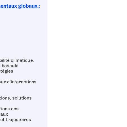
entaux globaux :
lité climatique,
e bascule
atégies
aux d’interactions
ions, solutions
tions des
baux
et trajectoires