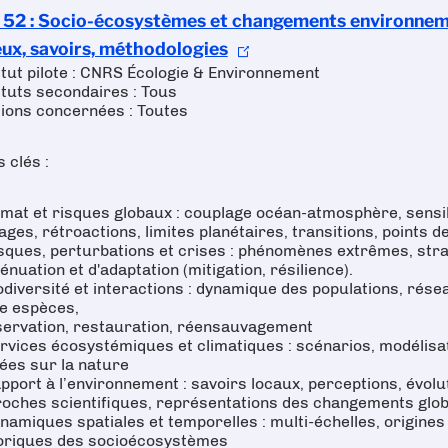
 52 : Socio-écosystèmes et changements environnem
eux, savoirs, méthodologies
itut pilote : CNRS Écologie & Environnement
ituts secondaires : Tous
ions concernées : Toutes
 clés :
imat et risques globaux : couplage océan-atmosphère, sensibi
ages, rétroactions, limites planétaires, transitions, points d
sques, perturbations et crises : phénomènes extrêmes, str
ténuation et d'adaptation (mitigation, résilience).
odiversité et interactions : dynamique des populations, rése
e espèces,
ervation, restauration, réensauvagement
rvices écosystémiques et climatiques : scénarios, modélisat
ées sur la nature
pport à l’environnement : savoirs locaux, perceptions, évolu
oches scientifiques, représentations des changements glo
namiques spatiales et temporelles : multi-échelles, origines 
oriques des socioécosystèmes