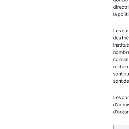
directr
la poli
Les con
des thé
institu
nombre 
conseil
recherc
sont ou
sont de
Les con
d’admis
d’organ