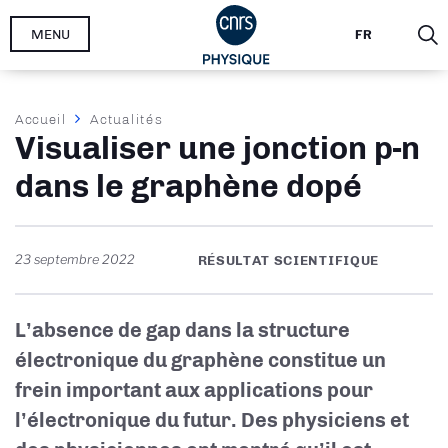
Aller
MENU
FR
au
contenu
principal
Fil
Accueil
Actualités
Visualiser une jonction p-n
d'Ariane
dans le graphène dopé
23 septembre 2022
RÉSULTAT SCIENTIFIQUE
L’absence de gap dans la structure
électronique du graphène constitue un
frein important aux applications pour
l’électronique du futur. Des physiciens et