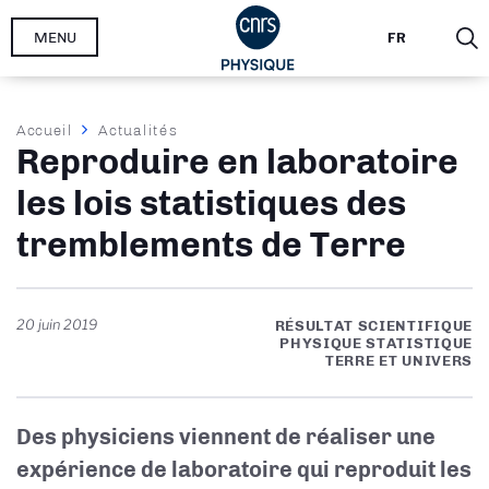
Aller
MENU
FR
au
contenu
principal
Fil
Accueil
Actualités
Reproduire en laboratoire
d'Ariane
les lois statistiques des
tremblements de Terre
20 juin 2019
RÉSULTAT SCIENTIFIQUE
PHYSIQUE STATISTIQUE
TERRE ET UNIVERS
Des physiciens viennent de réaliser une
expérience de laboratoire qui reproduit les