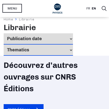
Skip
MENU
FR
EN
to
main
Breadcrumb
Home
Librairie
content
Librairie
Découvrez d’autres
ouvrages sur CNRS
Éditions