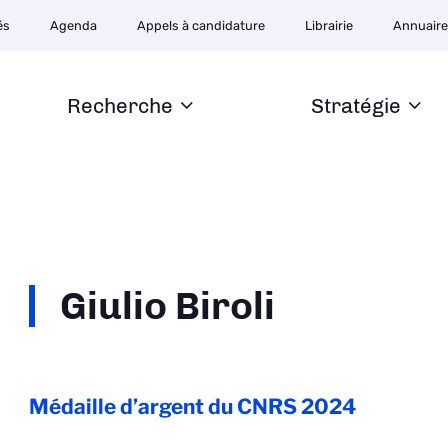
ion
és
Agenda
Appels à candidature
Librairie
Annuair
ire
Recherche
Stratégie
Giulio Biroli
Médaille d’argent du CNRS
2024