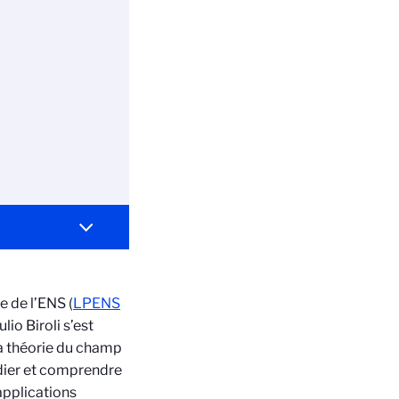
 de l’ENS (
LPENS
io Biroli s’est
a théorie du champ
dier et comprendre
applications