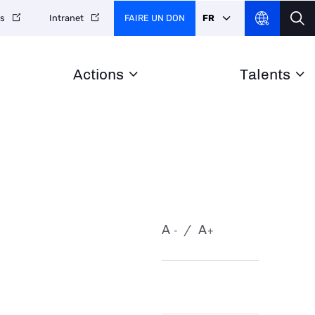
FAIRE UN DON
FR
es
Intranet
Actions
Talents
A
A
-
+