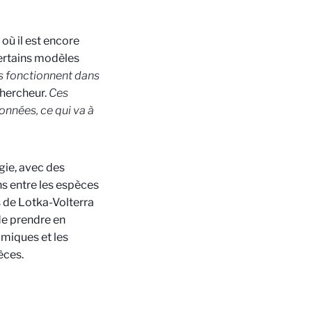
, où il est encore
ertains modèles
s fonctionnent dans
chercheur.
Ces
nnées, ce qui va à
gie, avec des
s entre les espèces
s de Lotka-Volterra
 de prendre en
miques et les
èces.