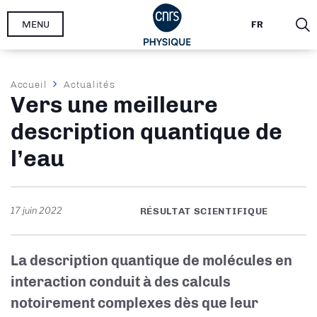
Aller
MENU
FR
au
contenu
principal
Fil
Accueil
Actualités
Vers une meilleure
d'Ariane
description quantique de
l’eau
17 juin 2022
RÉSULTAT SCIENTIFIQUE
La description quantique de molécules en
interaction conduit à des calculs
notoirement complexes dès que leur