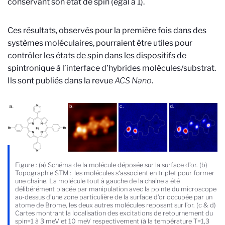
conservant son état de spin (égal à 1).
Ces résultats, observés pour la première fois dans des
systèmes moléculaires, pourraient être utiles pour
contrôler les états de spin dans les dispositifs de
spintronique à l’interface d’hybrides molécules/substrat.
Ils sont publiés dans la revue
ACS Nano
.
Figure : (a) Schéma de la molécule déposée sur la surface d’or. (b)
Topographie STM : les molécules s‘associent en triplet pour former
une chaîne. La molécule tout à gauche de la chaîne a été
délibérément placée par manipulation avec la pointe du microscope
au-dessus d’une zone particulière de la surface d’or occupée par un
atome de Brome, les deux autres molécules reposant sur l’or. (c & d)
Cartes montrant la localisation des excitations de retournement du
spin=1 à 3 meV et 10 meV respectivement (à la température T=1,3