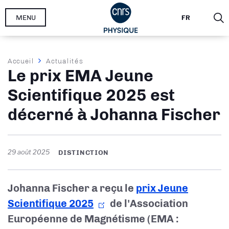
Aller
MENU
FR
au
contenu
principal
Fil
Accueil
Actualités
Le prix EMA Jeune
d'Ariane
Scientifique 2025 est
décerné à Johanna Fischer
29 août 2025
DISTINCTION
Johanna Fischer a reçu le
prix Jeune
Scientifique 2025
de l'Association
Européenne de Magnétisme (EMA :